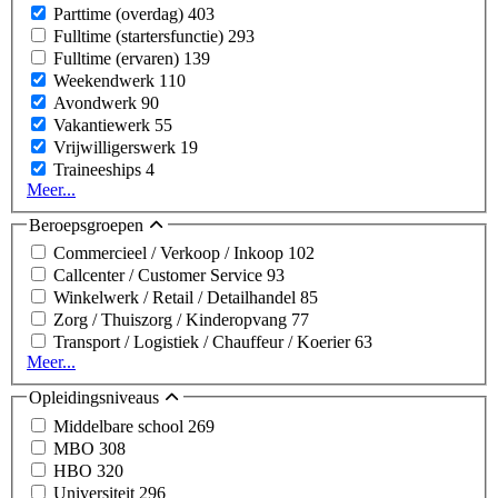
Parttime (overdag)
403
Fulltime (startersfunctie)
293
Fulltime (ervaren)
139
Weekendwerk
110
Avondwerk
90
Vakantiewerk
55
Vrijwilligerswerk
19
Traineeships
4
Meer...
Beroepsgroepen
Commercieel / Verkoop / Inkoop
102
Callcenter / Customer Service
93
Winkelwerk / Retail / Detailhandel
85
Zorg / Thuiszorg / Kinderopvang
77
Transport / Logistiek / Chauffeur / Koerier
63
Meer...
Opleidingsniveaus
Middelbare school
269
MBO
308
HBO
320
Universiteit
296