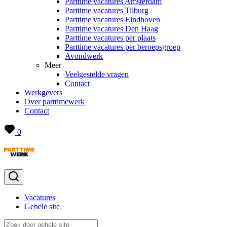
Parttime vacatures Amsterdam
Parttime vacatures Tilburg
Parttime vacatures Eindhoven
Parttime vacatures Den Haag
Parttime vacatures per plaats
Parttime vacatures per beroepsgroep
Avondwerk
Meer
Veelgestelde vragen
Contact
Werkgevers
Over parttimewerk
Contact
0
Vacatures
Gehele site