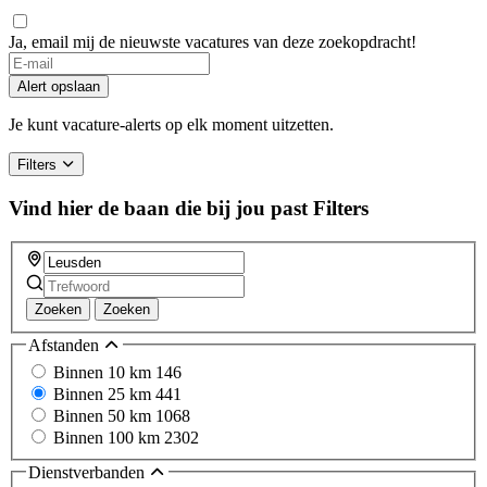
Ja, email mij de nieuwste vacatures van deze zoekopdracht!
If
you
Alert opslaan
are
a
Je kunt vacature-alerts op elk moment uitzetten.
human,
ignore
Filters
this
field
Vind hier de baan die bij jou past
Filters
Zoeken
Zoeken
Afstanden
Binnen 10 km
146
Binnen 25 km
441
Binnen 50 km
1068
Binnen 100 km
2302
Dienstverbanden