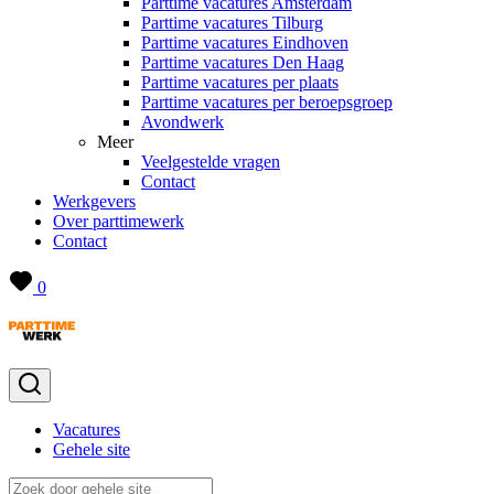
Parttime vacatures Amsterdam
Parttime vacatures Tilburg
Parttime vacatures Eindhoven
Parttime vacatures Den Haag
Parttime vacatures per plaats
Parttime vacatures per beroepsgroep
Avondwerk
Meer
Veelgestelde vragen
Contact
Werkgevers
Over parttimewerk
Contact
0
Vacatures
Gehele site