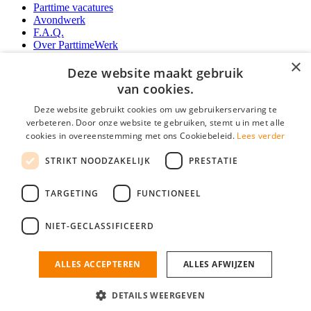
Parttime vacatures
Avondwerk
F.A.Q.
Over ParttimeWerk
YoungCapital IOS App
×
YoungCapital Android App
Deze website maakt gebruik
van cookies.
Werkgevers
Deze website gebruikt cookies om uw gebruikerservaring te
verbeteren. Door onze website te gebruiken, stemt u in met alle
Parttime personeel
cookies in overeenstemming met ons Cookiebeleid.
Lees verder
Vacature aanmelden
Bereken uw tarief
STRIKT NOODZAKELIJK
PRESTATIE
Partners
Contact
TARGETING
FUNCTIONEEL
Social
NIET-GECLASSIFICEERD
ALLES ACCEPTEREN
ALLES AFWIJZEN
ParttimeWerk.nl is onderdeel van YoungCapital • © 2026 • KvK nr: 34199416 •
Algemene voorwaarden
•
Privacy
Contact
•
YoungCapital score
DETAILS WEERGEVEN
4.3 - 3366 reviews