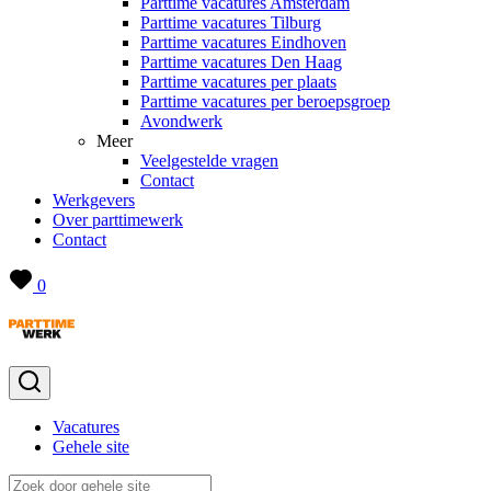
Parttime vacatures Amsterdam
Parttime vacatures Tilburg
Parttime vacatures Eindhoven
Parttime vacatures Den Haag
Parttime vacatures per plaats
Parttime vacatures per beroepsgroep
Avondwerk
Meer
Veelgestelde vragen
Contact
Werkgevers
Over parttimewerk
Contact
0
Vacatures
Gehele site