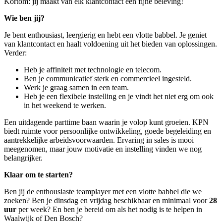
Kortom: jij maakt van elk klantcontact een fijne beleving!
Wie ben jij?
Je bent enthousiast, leergierig en hebt een vlotte babbel. Je geniet
van klantcontact en haalt voldoening uit het bieden van oplossingen.
Verder:
Heb je affiniteit met technologie en telecom.
Ben je communicatief sterk en commercieel ingesteld.
Werk je graag samen in een team.
Heb je een flexibele instelling en je vindt het niet erg om ook
in het weekend te werken.
Een uitdagende parttime baan waarin je volop kunt groeien. KPN
biedt ruimte voor persoonlijke ontwikkeling, goede begeleiding en
aantrekkelijke arbeidsvoorwaarden. Ervaring in sales is mooi
meegenomen, maar jouw motivatie en instelling vinden we nog
belangrijker.
Klaar om te starten?
Ben jij de enthousiaste teamplayer met een vlotte babbel die we
zoeken? Ben je dinsdag en vrijdag beschikbaar en minimaal voor
28
uur
per week? En ben je bereid om als het nodig is te helpen in
Waalwijk of Den Bosch?