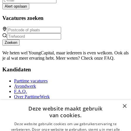
Alert opslaan
Vacatures zoeken
Zoeken
We heten wel YoungCapital, maar iedereen is even welkom. Ook als
je al wat meer ervaring hebt. Meer weten? Check onze FAQ.
Kandidaten
Parttime vacatures
Avondwerk
F.A.Q.
Over ParttimeWerk
YoungCapital IOS App
×
YoungCapital Android App
Deze website maakt gebruik
van cookies.
Werkgevers
Deze website gebruikt cookies om uw gebruikerservaring te
verbeteren. Door onze website te gebruiken, stemt u in met alle
Parttime personeel