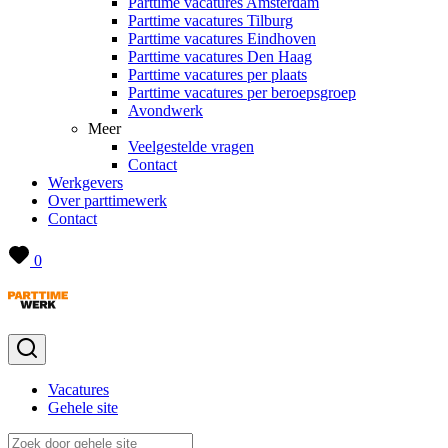
Parttime vacatures Amsterdam
Parttime vacatures Tilburg
Parttime vacatures Eindhoven
Parttime vacatures Den Haag
Parttime vacatures per plaats
Parttime vacatures per beroepsgroep
Avondwerk
Meer
Veelgestelde vragen
Contact
Werkgevers
Over parttimewerk
Contact
0
Vacatures
Gehele site