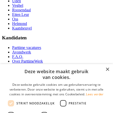
Uden
Veghel
Roosendaal
Etten Leur
Oss
Helmond
Kaatsheuvel
Kandidaten
Parttime vacatures
Avondwerk
F.A.Q.
Over ParttimeWerk
YoungCapital IOS App
×
YoungCapital Android App
Deze website maakt gebruik
van cookies.
Werkgevers
Deze website gebruikt cookies om uw gebruikerservaring te
verbeteren. Door onze website te gebruiken, stemt u in met alle
Parttime personeel
cookies in overeenstemming met ons Cookiebeleid.
Lees verder
Vacature aanmelden
Bereken uw tarief
STRIKT NOODZAKELIJK
PRESTATIE
Partners
Contact