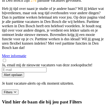
In Den Bosch zijn
274
parttime vacatures gevonden.
Heb jij tijd over naast je studie of je andere baan? Wil jij lekker wat
bijverdienen, maar ook nog tijd overhouden voor andere dingen?
Dan is parttime werken helemaal iets voor jou. Op deze pagina vind
je alle parttime vacatures in Den Bosch die wij hebben. Parttime
werken in Den Bosch heeft een heleboel voordelen. Je houdt nog
tijd over voor andere dingen, je verdient een lekker salaris en je
ontmoet leuke nieuwe mensen. Bovendien krijg jij een mooie
functie voor op je cv. Parttime werken is dus ideaal! Wil jij graag je
uren flexibel kunnen indelen? Met veel parttime functies in Den
Bosch kan dat!
Meer informatie
Ja, email mij de nieuwste vacatures van deze zoekopdracht!
If
you
Alert opslaan
are
a
Je kunt vacature-alerts op elk moment uitzetten.
human,
ignore
Filters
this
field
Vind hier de baan die bij jou past
Filters