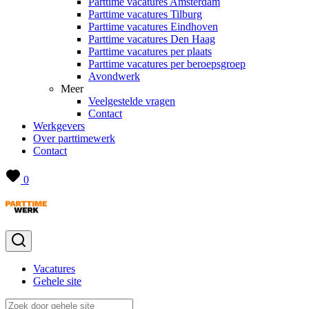
Parttime vacatures Amsterdam
Parttime vacatures Tilburg
Parttime vacatures Eindhoven
Parttime vacatures Den Haag
Parttime vacatures per plaats
Parttime vacatures per beroepsgroep
Avondwerk
Meer
Veelgestelde vragen
Contact
Werkgevers
Over parttimewerk
Contact
0
Vacatures
Gehele site