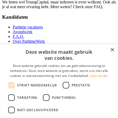
We heten wel YoungCapital, maar iedereen is even welkom. Ook als
je al wat meer ervaring hebt. Meer weten? Check onze FAQ.
Kandidaten
Parttime vacatures
Avondwerk
F.A.Q.
Over ParttimeWerk
YoungCapital IOS App
×
YoungCapital Android App
Deze website maakt gebruik
van cookies.
Werkgevers
Deze website gebruikt cookies om uw gebruikerservaring te
verbeteren. Door onze website te gebruiken, stemt u in met alle
Parttime personeel
cookies in overeenstemming met ons Cookiebeleid.
Lees verder
Vacature aanmelden
Bereken uw tarief
STRIKT NOODZAKELIJK
PRESTATIE
Partners
Contact
TARGETING
FUNCTIONEEL
Social
NIET-GECLASSIFICEERD