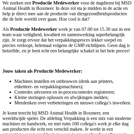
We zoeken een
Productie Medewerker
voor de dagdienst bij MSD
Animal Health in Boxmeer. In deze rol sta je midden in de actie en
help je direct mee aan de productie van diergezondheidsproducten
die de hele wereld over gaan. Hoe cool is dat?
Als
Productie Medewerker
werk je van 07.00 tot 15.30 uur in een
team waar veiligheid, kwaliteit en samenwerking superbelangrijk
zijn. Je zorgt ervoor dat het verpakkingsproces lekker soepel en
precies verloopt, helemaal volgens de GMP-richtlijnen. Geen dag is
hetzelfde, en je bent echt een belangrijke schakel in het hele proces!
Jouw taken als
Productie Medewerker
:
Machines instellen en ombouwen (denk aan printers,
etiketteer- en verpakkingsmachines);
Controles uitvoeren en in-procescontroles registreren;
Kleine storingen oplossen en afwijkingen melden;
Meedenken over verbeteringen en nieuwe collega’s inwerken.
Je komt terecht bij MSD Animal Health in Boxmeer, een
wereldwijde speler. De afdeling Verpakking is een mix van moderne
machines en handwerk, en met ruim 100 collega's werk je elke dag
aan producten die echt een verschil maken. Je werkt in een