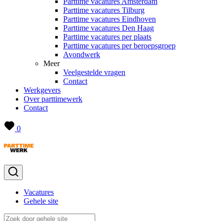
Parttime vacatures Amsterdam
Parttime vacatures Tilburg
Parttime vacatures Eindhoven
Parttime vacatures Den Haag
Parttime vacatures per plaats
Parttime vacatures per beroepsgroep
Avondwerk
Meer
Veelgestelde vragen
Contact
Werkgevers
Over parttimewerk
Contact
0
Vacatures
Gehele site