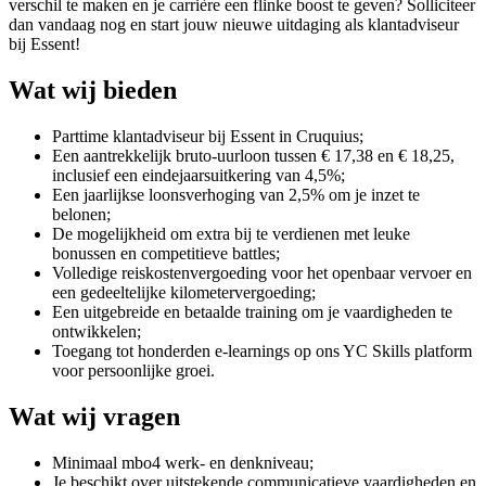
verschil te maken en je carrière een flinke boost te geven? Solliciteer
dan vandaag nog en start jouw nieuwe uitdaging als klantadviseur
bij Essent!
Wat wij bieden
Parttime klantadviseur bij Essent in Cruquius;
Een aantrekkelijk bruto-uurloon tussen € 17,38 en € 18,25,
inclusief een eindejaarsuitkering van 4,5%;
Een jaarlijkse loonsverhoging van 2,5% om je inzet te
belonen;
De mogelijkheid om extra bij te verdienen met leuke
bonussen en competitieve battles;
Volledige reiskostenvergoeding voor het openbaar vervoer en
een gedeeltelijke kilometervergoeding;
Een uitgebreide en betaalde training om je vaardigheden te
ontwikkelen;
Toegang tot honderden e-learnings op ons YC Skills platform
voor persoonlijke groei.
Wat wij vragen
Minimaal mbo4 werk- en denkniveau;
Je beschikt over uitstekende communicatieve vaardigheden en