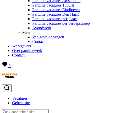
Parttime vacatures Amsterdam
Parttime vacatures Tilburg
Parttime vacatures Eindhoven
Parttime vacatures Den Haag
Parttime vacatures per plaats
Parttime vacatures per beroepsgroep
Avondwerk
Meer
Veelgestelde vragen
Contact
Werkgevers
Over parttimewerk
Contact
0
Vacatures
Gehele site