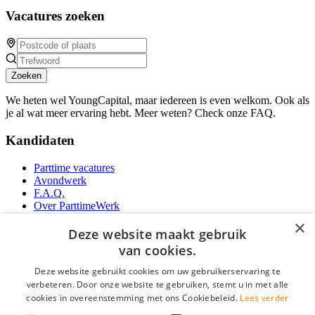
Vacatures zoeken
Zoeken
We heten wel YoungCapital, maar iedereen is even welkom. Ook als
je al wat meer ervaring hebt. Meer weten? Check onze FAQ.
Kandidaten
Parttime vacatures
Avondwerk
F.A.Q.
Over ParttimeWerk
YoungCapital IOS App
×
YoungCapital Android App
Deze website maakt gebruik
van cookies.
Werkgevers
Deze website gebruikt cookies om uw gebruikerservaring te
verbeteren. Door onze website te gebruiken, stemt u in met alle
Parttime personeel
Vacature aanmelden
cookies in overeenstemming met ons Cookiebeleid.
Lees verder
Bereken uw tarief