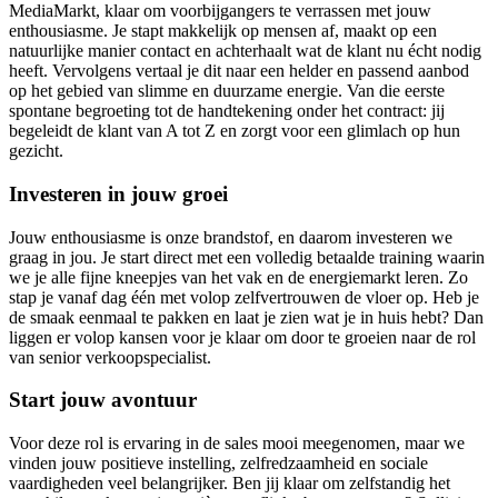
MediaMarkt, klaar om voorbijgangers te verrassen met jouw
enthousiasme. Je stapt makkelijk op mensen af, maakt op een
natuurlijke manier contact en achterhaalt wat de klant nu écht nodig
heeft. Vervolgens vertaal je dit naar een helder en passend aanbod
op het gebied van slimme en duurzame energie. Van die eerste
spontane begroeting tot de handtekening onder het contract: jij
begeleidt de klant van A tot Z en zorgt voor een glimlach op hun
gezicht.
Investeren in jouw groei
Jouw enthousiasme is onze brandstof, en daarom investeren we
graag in jou. Je start direct met een volledig betaalde training waarin
we je alle fijne kneepjes van het vak en de energiemarkt leren. Zo
stap je vanaf dag één met volop zelfvertrouwen de vloer op. Heb je
de smaak eenmaal te pakken en laat je zien wat je in huis hebt? Dan
liggen er volop kansen voor je klaar om door te groeien naar de rol
van senior verkoopspecialist.
Start jouw avontuur
Voor deze rol is ervaring in de sales mooi meegenomen, maar we
vinden jouw positieve instelling, zelfredzaamheid en sociale
vaardigheden veel belangrijker. Ben jij klaar om zelfstandig het