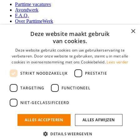
Parttime vacatures
Avondwerk
F.A.Q.
Over ParttimeWerk
YoungCapital IOS App
×
YoungCapital Android App
Deze website maakt gebruik
van cookies.
Werkgevers
Deze website gebruikt cookies om uw gebruikerservaring te
verbeteren. Door onze website te gebruiken, stemt u in met alle
Parttime personeel
cookies in overeenstemming met ons Cookiebeleid.
Lees verder
Vacature aanmelden
Bereken uw tarief
STRIKT NOODZAKELIJK
PRESTATIE
Partners
Contact
TARGETING
FUNCTIONEEL
Social
NIET-GECLASSIFICEERD
ALLES ACCEPTEREN
ALLES AFWIJZEN
ParttimeWerk.nl is onderdeel van YoungCapital • © 2026 • KvK nr: 34199416 •
Algemene voorwaarden
•
Privacy
Contact
•
YoungCapital score
DETAILS WEERGEVEN
4.3 - 3366 reviews