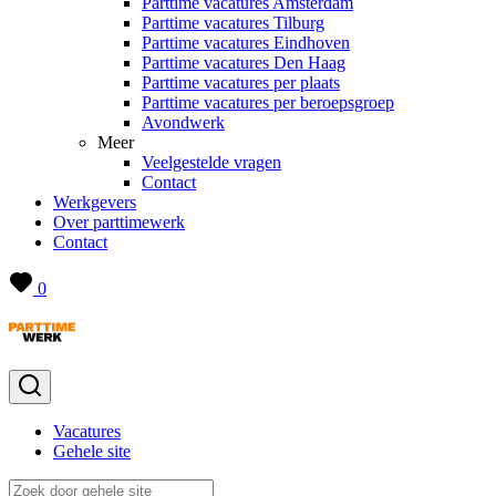
Parttime vacatures Amsterdam
Parttime vacatures Tilburg
Parttime vacatures Eindhoven
Parttime vacatures Den Haag
Parttime vacatures per plaats
Parttime vacatures per beroepsgroep
Avondwerk
Meer
Veelgestelde vragen
Contact
Werkgevers
Over parttimewerk
Contact
0
Vacatures
Gehele site