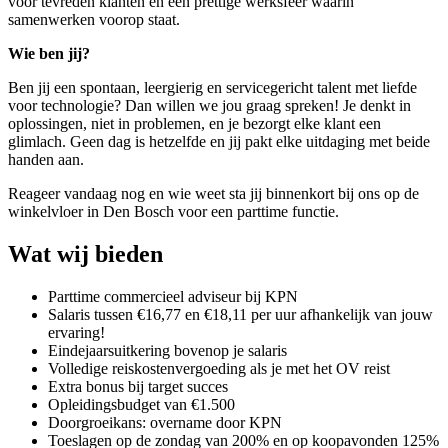
voor tevreden klanten en een prettige werksfeer waarin
samenwerken voorop staat.
Wie ben jij?
Ben jij een spontaan, leergierig en servicegericht talent met liefde
voor technologie? Dan willen we jou graag spreken! Je denkt in
oplossingen, niet in problemen, en je bezorgt elke klant een
glimlach. Geen dag is hetzelfde en jij pakt elke uitdaging met beide
handen aan.
Reageer vandaag nog en wie weet sta jij binnenkort bij ons op de
winkelvloer in Den Bosch voor een parttime functie.
Wat wij bieden
Parttime commercieel adviseur bij KPN
Salaris tussen €16,77 en €18,11 per uur afhankelijk van jouw
ervaring!
Eindejaarsuitkering bovenop je salaris
Volledige reiskostenvergoeding als je met het OV reist
Extra bonus bij target succes
Opleidingsbudget van €1.500
Doorgroeikans: overname door KPN
Toeslagen op de zondag van 200% en op koopavonden 125%