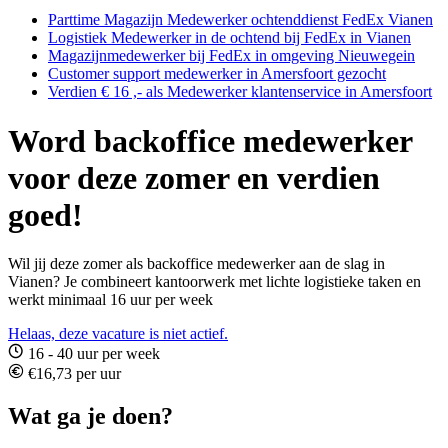
Parttime Magazijn Medewerker ochtenddienst FedEx Vianen
Logistiek Medewerker in de ochtend bij FedEx in Vianen
Magazijnmedewerker bij FedEx in omgeving Nieuwegein
Customer support medewerker in Amersfoort gezocht
Verdien € 16 ,- als Medewerker klantenservice in Amersfoort
Word backoffice medewerker
voor deze zomer en verdien
goed!
Wil jij deze zomer als backoffice medewerker aan de slag in
Vianen? Je combineert kantoorwerk met lichte logistieke taken en
werkt minimaal 16 uur per week
Helaas, deze vacature is niet actief.
16 - 40 uur per week
€16,73 per uur
Wat ga je doen?