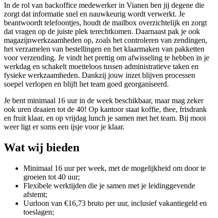
In de rol van backoffice medewerker in Vianen ben jij degene die
zorgt dat informatie snel en nauwkeurig wordt verwerkt. Je
beantwoordt telefoontjes, houdt de mailbox overzichtelijk en zorgt
dat vragen op de juiste plek terechtkomen. Daarnaast pak je ook
magazijnwerkzaamheden op, zoals het controleren van zendingen,
het verzamelen van bestellingen en het klaarmaken van pakketten
voor verzending. Je vindt het prettig om afwisseling te hebben in je
werkdag en schakelt moeiteloos tussen administratieve taken en
fysieke werkzaamheden. Dankzij jouw inzet blijven processen
soepel verlopen en blijft het team goed georganiseerd.
Je bent minimaal 16 uur in de week beschikbaar, maar mag zeker
ook uren draaien tot de 40! Op kantoor staat koffie, thee, frisdrank
en fruit klaar, en op vrijdag lunch je samen met het team. Bij mooi
weer ligt er soms een ijsje voor je klaar.
Wat wij bieden
Minimaal 16 uur per week, met de mogelijkheid om door te
groeien tot 40 uur;
Flexibele werktijden die je samen met je leidinggevende
afstemt;
Uurloon van €16,73 bruto per uur, inclusief vakantiegeld en
toeslagen;