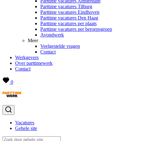
Parttime vacatures Amsterdam
Parttime vacatures Tilburg
Parttime vacatures Eindhoven
Parttime vacatures Den Haag
Parttime vacatures per plaats
Parttime vacatures per beroepsgroep
Avondwerk
Meer
Veelgestelde vragen
Contact
Werkgevers
Over parttimewerk
Contact
0
Vacatures
Gehele site