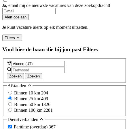
Ja, email mij de nieuwste vacatures van deze zoekopdracht!
If
you
Alert opslaan
are
a
Je kunt vacature-alerts op elk moment uitzetten.
human,
ignore
Filters
this
field
Vind hier de baan die bij jou past
Filters
Zoeken
Zoeken
Afstanden
Binnen 10 km
204
Binnen 25 km
409
Binnen 50 km
1326
Binnen 100 km
2281
Dienstverbanden
Parttime (overdag)
367