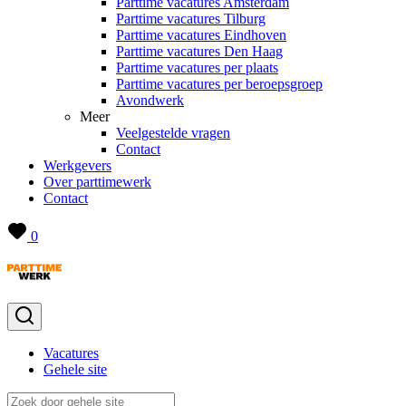
Parttime vacatures Amsterdam
Parttime vacatures Tilburg
Parttime vacatures Eindhoven
Parttime vacatures Den Haag
Parttime vacatures per plaats
Parttime vacatures per beroepsgroep
Avondwerk
Meer
Veelgestelde vragen
Contact
Werkgevers
Over parttimewerk
Contact
0
Vacatures
Gehele site