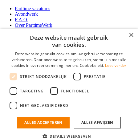
Parttime vacatures
Avondwerk
F.A.Q.
Over ParttimeWerk
YoungCapital IOS App
×
YoungCapital Android App
Deze website maakt gebruik
van cookies.
Werkgevers
Deze website gebruikt cookies om uw gebruikerservaring te
verbeteren. Door onze website te gebruiken, stemt u in met alle
Parttime personeel
cookies in overeenstemming met ons Cookiebeleid.
Lees verder
Vacature aanmelden
Bereken uw tarief
STRIKT NOODZAKELIJK
PRESTATIE
Partners
Contact
TARGETING
FUNCTIONEEL
Social
NIET-GECLASSIFICEERD
ALLES ACCEPTEREN
ALLES AFWIJZEN
ParttimeWerk.nl is onderdeel van YoungCapital • © 2026 • KvK nr: 34199416 •
Algemene voorwaarden
•
Privacy
Contact
•
YoungCapital score
DETAILS WEERGEVEN
4.3 - 3366 reviews