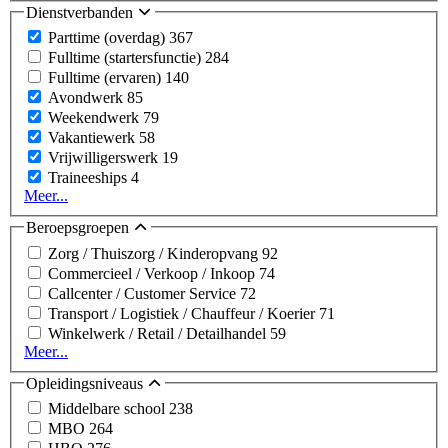
Dienstverbanden
Parttime (overdag)
367
Fulltime (startersfunctie)
284
Fulltime (ervaren)
140
Avondwerk
85
Weekendwerk
79
Vakantiewerk
58
Vrijwilligerswerk
19
Traineeships
4
Meer...
Beroepsgroepen
Zorg / Thuiszorg / Kinderopvang
92
Commercieel / Verkoop / Inkoop
74
Callcenter / Customer Service
72
Transport / Logistiek / Chauffeur / Koerier
71
Winkelwerk / Retail / Detailhandel
59
Meer...
Opleidingsniveaus
Middelbare school
238
MBO
264