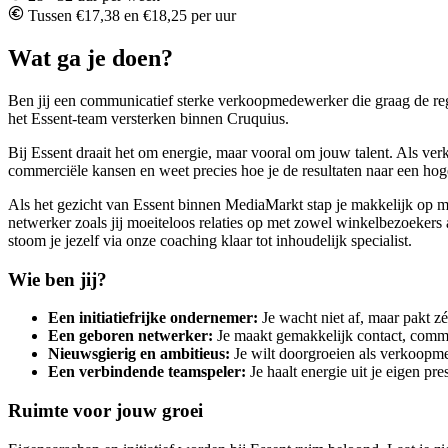
Tussen €17,38 en €18,25 per uur
Wat ga je doen?
Ben jij een communicatief sterke verkoopmedewerker die graag de reg
het Essent-team versterken binnen Cruquius.
Bij Essent draait het om energie, maar vooral om jouw talent. Als ve
commerciële kansen en weet precies hoe je de resultaten naar een hoger
Als het gezicht van Essent binnen MediaMarkt stap je makkelijk op me
netwerker zoals jij moeiteloos relaties op met zowel winkelbezoeker
stoom je jezelf via onze coaching klaar tot inhoudelijk specialist.
Wie ben jij?
Een initiatiefrijke ondernemer:
Je wacht niet af, maar pakt zé
Een geboren netwerker:
Je maakt gemakkelijk contact, commu
Nieuwsgierig en ambitieus:
Je wilt doorgroeien als verkoopme
Een verbindende teamspeler:
Je haalt energie uit je eigen pr
Ruimte voor jouw groei