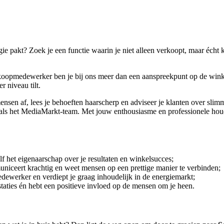
ie pakt? Zoek je een functie waarin je niet alleen verkoopt, maar éch
rkoopmedewerker ben je bij ons meer dan een aanspreekpunt op de winke
 niveau tilt.
nsen af, lees je behoeften haarscherp en adviseer je klanten over sli
s als het MediaMarkt-team. Met jouw enthousiasme en professionele hou
lf het eigenaarschap over je resultaten en winkelsucces;
niceert krachtig en weet mensen op een prettige manier te verbinden;
dewerker en verdiept je graag inhoudelijk in de energiemarkt;
estaties én hebt een positieve invloed op de mensen om je heen.