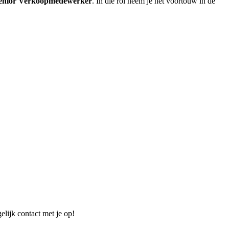
enior Verkoopmedewerker
. In die rol neem je het voortouw in de
elijk contact met je op!