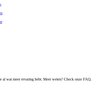
n
am
rp
je al wat meer ervaring hebt. Meer weten? Check onze FAQ.