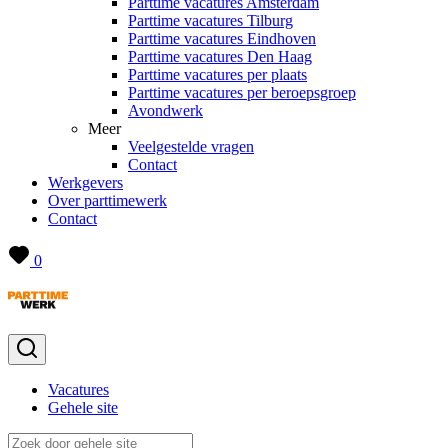
Parttime vacatures Amsterdam
Parttime vacatures Tilburg
Parttime vacatures Eindhoven
Parttime vacatures Den Haag
Parttime vacatures per plaats
Parttime vacatures per beroepsgroep
Avondwerk
Meer
Veelgestelde vragen
Contact
Werkgevers
Over parttimewerk
Contact
0
Vacatures
Gehele site