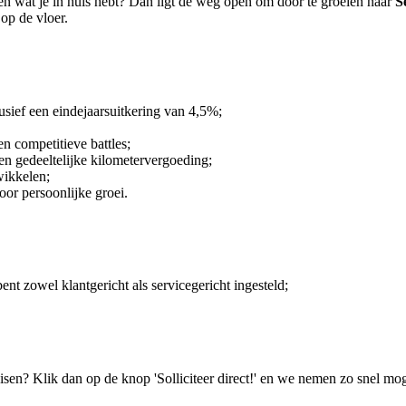
ien wat je in huis hebt? Dan ligt de weg open om door te groeien naar
S
 op de vloer.
usief een eindejaarsuitkering van 4,5%;
n competitieve battles;
en gedeeltelijke kilometervergoeding;
wikkelen;
or persoonlijke groei.
nt zowel klantgericht als servicegericht ingesteld;
isen? Klik dan op de knop 'Solliciteer direct!' en we nemen zo snel mog