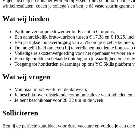
Eigenaarschap en initiatief worden bij Essent ruim beloond. Laat je z
winkelresultaten, coach je collega’s en ben je dé vaste sparringpartner
Wat wij bieden
Parttime verkoopmedewerker bij Essent in Cruquius;
Een aantrekkelijk bruto-uurloon tussen € 17,38 en € 18,25, incl
Een jaarlijkse loonsverhoging van 2,5% om je inzet te belonen;
De mogelijkheid om extra bij te verdienen met leuke bonussen e
Volledige reiskostenvergoeding voor het openbaar vervoer en e
Een uitgebreide en betaalde training om je vaardigheden te ont
Toegang tot honderden e-learnings op ons YC Skills platform vo
Wat wij vragen
Minimaal mbo4 werk- en denkniveau;
Je beschikt over uitstekende communicatieve vaardigheden en be
Je bent beschikbaar voor 28-32 uur in de week.
Solliciteren
Ben jij de perfecte kandidaat voor deze vacature en voldoe je aan de e