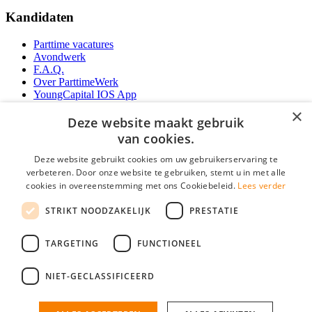
Kandidaten
Parttime vacatures
Avondwerk
F.A.Q.
Over ParttimeWerk
YoungCapital IOS App
YoungCapital Android App
×
Deze website maakt gebruik
Werkgevers
van cookies.
Deze website gebruikt cookies om uw gebruikerservaring te
Parttime personeel
verbeteren. Door onze website te gebruiken, stemt u in met alle
Vacature aanmelden
cookies in overeenstemming met ons Cookiebeleid.
Lees verder
Bereken uw tarief
Partners
STRIKT NOODZAKELIJK
PRESTATIE
Contact
Social
TARGETING
FUNCTIONEEL
NIET-GECLASSIFICEERD
Zoeken