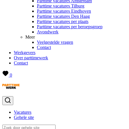
Parttime vacatures Amsterdam
Parttime vacatures Tilburg
Parttime vacatures Eindhoven
Parttime vacatures Den Haag
Parttime vacatures per plaats
Parttime vacatures per beroepsgroep
Avondwerk
Meer
Veelgestelde vragen
Contact
Werkgevers
Over parttimewerk
Contact
0
Vacatures
Gehele site