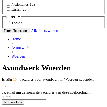
Nederlands
103
Engels
23
Labels
Topjob
Alle filters wissen
Filters Toepassen
Home
>
Avondwerk
>
Woerden
Avondwerk Woerden
Er zijn
104
vacatures voor avondwerk in Woerden gevonden.
Ja, email mij de nieuwste vacatures van deze zoekopdracht!
If
you
Alert opslaan
are