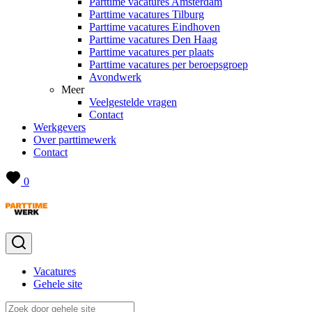
Parttime vacatures Amsterdam
Parttime vacatures Tilburg
Parttime vacatures Eindhoven
Parttime vacatures Den Haag
Parttime vacatures per plaats
Parttime vacatures per beroepsgroep
Avondwerk
Meer
Veelgestelde vragen
Contact
Werkgevers
Over parttimewerk
Contact
0
Vacatures
Gehele site