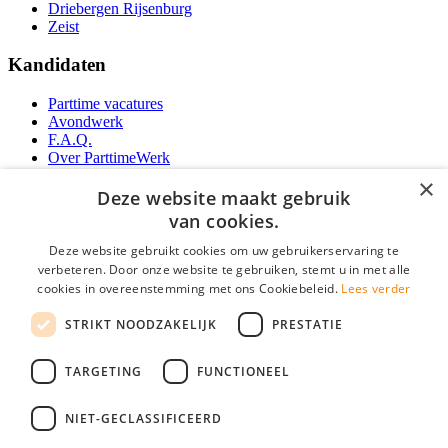
Driebergen Rijsenburg
Zeist
Kandidaten
Parttime vacatures
Avondwerk
F.A.Q.
Over ParttimeWerk
YoungCapital IOS App
×
YoungCapital Android App
Deze website maakt gebruik
van cookies.
Werkgevers
Deze website gebruikt cookies om uw gebruikerservaring te
verbeteren. Door onze website te gebruiken, stemt u in met alle
Parttime personeel
cookies in overeenstemming met ons Cookiebeleid.
Lees verder
Vacature aanmelden
Bereken uw tarief
STRIKT NOODZAKELIJK
PRESTATIE
Partners
Contact
TARGETING
FUNCTIONEEL
Social
NIET-GECLASSIFICEERD