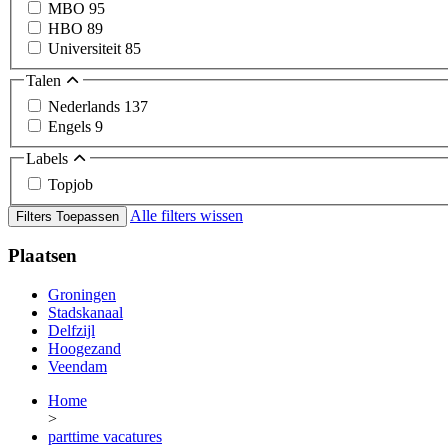
MBO
95
HBO
89
Universiteit
85
Talen
Nederlands
137
Engels
9
Labels
Topjob
Alle filters wissen
Filters Toepassen
Plaatsen
Groningen
Stadskanaal
Delfzijl
Hoogezand
Veendam
Home
>
parttime vacatures