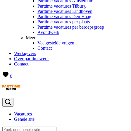
Parttime vacatures Amsterdam
Parttime vacatures Tilburg
Parttime vacatures Eindhoven
Parttime vacatures Den Haag
Parttime vacatures per plaats
Parttime vacatures per beroepsgroep
Avondwerk
Meer
Veelgestelde vragen
Contact
Werkgevers
Over parttimewerk
Contact
0
Vacatures
Gehele site