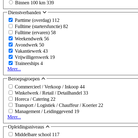
Binnen 100 km
339
Dienstverbanden
Parttime (overdag)
112
Fulltime (startersfunctie)
82
Fulltime (ervaren)
58
Weekendwerk
56
Avondwerk
50
Vakantiewerk
43
Vrijwilligerswerk
19
Traineeships
4
Meer...
Beroepsgroepen
Commercieel / Verkoop / Inkoop
44
Winkelwerk / Retail / Detailhandel
33
Horeca / Catering
22
Transport / Logistiek / Chauffeur / Koerier
22
Management / Leidinggevend
19
Meer...
Opleidingsniveaus
Middelbare school
117