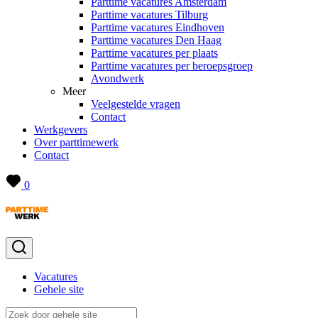
Parttime vacatures Amsterdam
Parttime vacatures Tilburg
Parttime vacatures Eindhoven
Parttime vacatures Den Haag
Parttime vacatures per plaats
Parttime vacatures per beroepsgroep
Avondwerk
Meer
Veelgestelde vragen
Contact
Werkgevers
Over parttimewerk
Contact
0
Vacatures
Gehele site