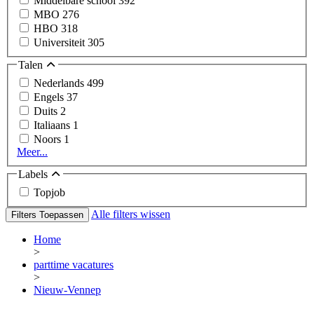
Middelbare school
392
MBO
276
HBO
318
Universiteit
305
Talen
Nederlands
499
Engels
37
Duits
2
Italiaans
1
Noors
1
Meer...
Labels
Topjob
Alle filters wissen
Filters Toepassen
Home
>
parttime vacatures
>
Nieuw-Vennep