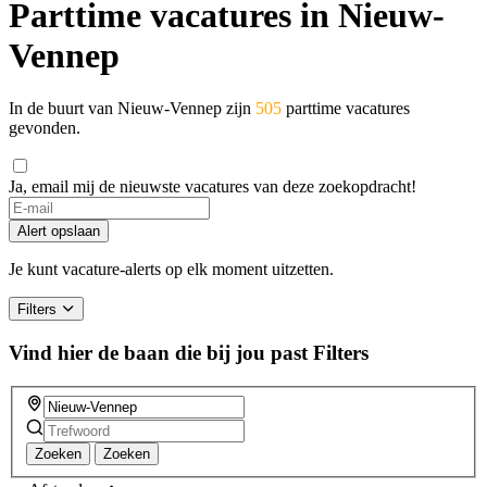
Parttime vacatures in Nieuw-
Vennep
In de buurt van Nieuw-Vennep zijn
505
parttime vacatures
gevonden.
Ja, email mij de nieuwste vacatures van deze zoekopdracht!
If
you
Alert opslaan
are
a
Je kunt vacature-alerts op elk moment uitzetten.
human,
ignore
Filters
this
field
Vind hier de baan die bij jou past
Filters
Zoeken
Zoeken