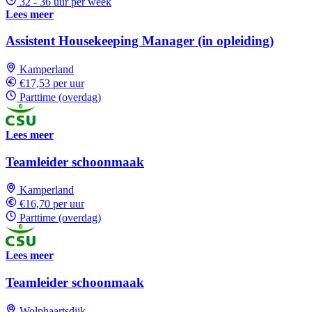
32 - 36 uur per week
Lees meer
Assistent Housekeeping Manager (in opleiding)
Kamperland
€17,53 per uur
Parttime (overdag)
Lees meer
Teamleider schoonmaak
Kamperland
€16,70 per uur
Parttime (overdag)
Lees meer
Teamleider schoonmaak
Wolphaartsdijk