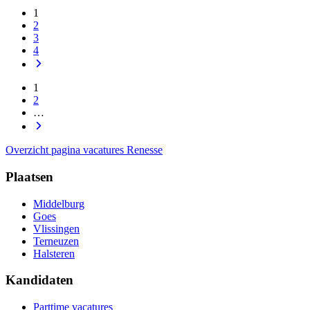
1
2
3
4
1
2
…
Overzicht pagina vacatures Renesse
Plaatsen
Middelburg
Goes
Vlissingen
Terneuzen
Halsteren
Kandidaten
Parttime vacatures