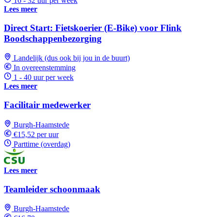
16 - 32 uur per week
Lees meer
Direct Start: Fietskoerier (E-Bike) voor Flink
Boodschappenbezorging
Landelijk (dus ook bij jou in de buurt)
In overeenstemming
1 - 40 uur per week
Lees meer
Facilitair medewerker
Burgh-Haamstede
€15,52 per uur
Parttime (overdag)
Lees meer
Teamleider schoonmaak
Burgh-Haamstede