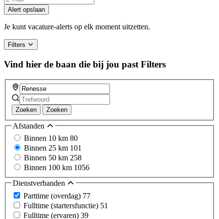
you
Alert opslaan
are
a
Je kunt vacature-alerts op elk moment uitzetten.
human,
ignore
Filters
this
field
Vind hier de baan die bij jou past
Filters
Zoeken
Zoeken
Afstanden
Binnen 10 km
80
Binnen 25 km
101
Binnen 50 km
258
Binnen 100 km
1056
Dienstverbanden
Parttime (overdag)
77
Fulltime (startersfunctie)
51
Fulltime (ervaren)
39