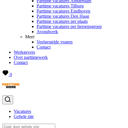
Parttime vacatures Amsterdam
Parttime vacatures Tilburg
Parttime vacatures Eindhoven
Parttime vacatures Den Haag
Parttime vacatures per plaats
Parttime vacatures per beroepsgroep
Avondwerk
Meer
Veelgestelde vragen
Contact
Werkgevers
Over parttimewerk
Contact
0
Vacatures
Gehele site