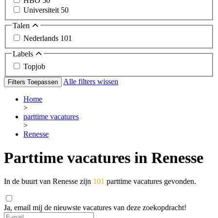
HBO
50
Universiteit
50
Talen
Nederlands
101
Labels
Topjob
Alle filters wissen
Filters Toepassen
Home
>
parttime vacatures
>
Renesse
Parttime vacatures in Renesse
In de buurt van Renesse zijn
101
parttime vacatures gevonden.
Ja, email mij de nieuwste vacatures van deze zoekopdracht!
If