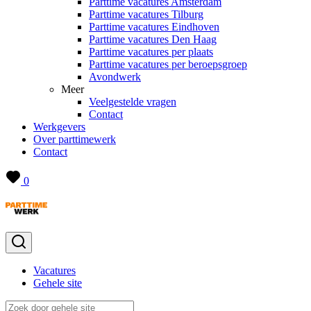
Parttime vacatures Amsterdam
Parttime vacatures Tilburg
Parttime vacatures Eindhoven
Parttime vacatures Den Haag
Parttime vacatures per plaats
Parttime vacatures per beroepsgroep
Avondwerk
Meer
Veelgestelde vragen
Contact
Werkgevers
Over parttimewerk
Contact
0
Vacatures
Gehele site