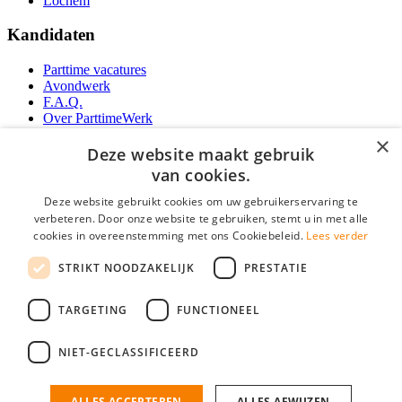
Lochem
Kandidaten
Parttime vacatures
Avondwerk
F.A.Q.
Over ParttimeWerk
YoungCapital IOS App
×
YoungCapital Android App
Deze website maakt gebruik
van cookies.
Werkgevers
Deze website gebruikt cookies om uw gebruikerservaring te
verbeteren. Door onze website te gebruiken, stemt u in met alle
Parttime personeel
cookies in overeenstemming met ons Cookiebeleid.
Lees verder
Vacature aanmelden
Bereken uw tarief
STRIKT NOODZAKELIJK
PRESTATIE
Partners
Contact
TARGETING
FUNCTIONEEL
Social
NIET-GECLASSIFICEERD
ALLES ACCEPTEREN
ALLES AFWIJZEN