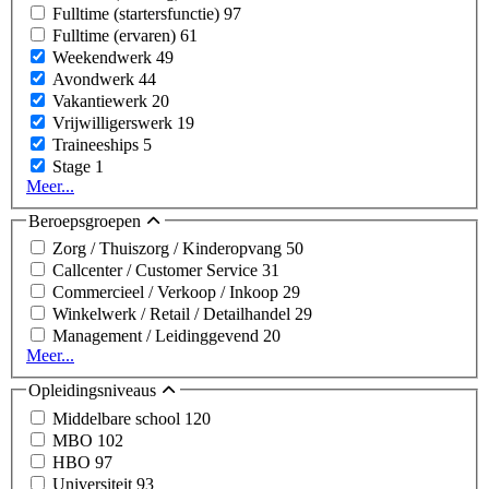
Fulltime (startersfunctie)
97
Fulltime (ervaren)
61
Weekendwerk
49
Avondwerk
44
Vakantiewerk
20
Vrijwilligerswerk
19
Traineeships
5
Stage
1
Meer...
Beroepsgroepen
Zorg / Thuiszorg / Kinderopvang
50
Callcenter / Customer Service
31
Commercieel / Verkoop / Inkoop
29
Winkelwerk / Retail / Detailhandel
29
Management / Leidinggevend
20
Meer...
Opleidingsniveaus
Middelbare school
120
MBO
102
HBO
97
Universiteit
93