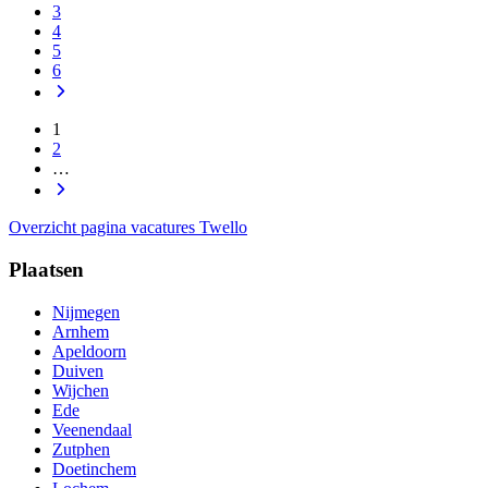
3
4
5
6
1
2
…
Overzicht pagina vacatures Twello
Plaatsen
Nijmegen
Arnhem
Apeldoorn
Duiven
Wijchen
Ede
Veenendaal
Zutphen
Doetinchem